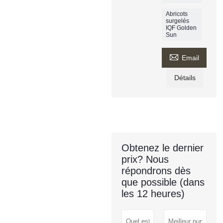
Abricots
surgelés
IQF Golden
Sun

Email
Détails
Obtenez le dernier
prix? Nous
répondrons dès
que possible (dans
les 12 heures)