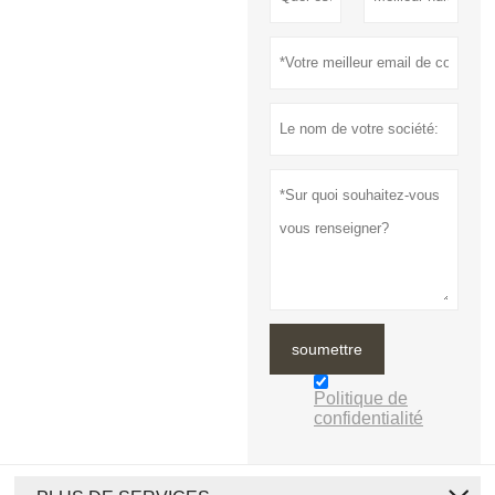
soumettre
Politique de
confidentialité