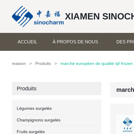
XIAMEN SINOC
ACCUEIL
À PROPOS DE NOUS
DES PR
maison
>
Produits
>
marché européen de qualité iqf froze
Produits
march
Légumes surgelés
Champignons surgelés
Fruits surgelés