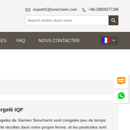

export01@sinocharm.com
+86-18859277188


LES
FAQ
NOUS CONTACTER



rgelé IQF
gelés de Xiamen Sinocharm sont congelés peu de temps
é récoltés dans notre propre ferme, et les pesticides sont