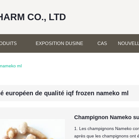
HARM CO., LTD
ODUITS
EXPOSITION DUSINE
CAS
NOUVEL
n nameko ml
é européen de qualité iqf frozen nameko ml
Champignon Nameko su
1. Les champignons Nameko con
après que les champignons ont ét