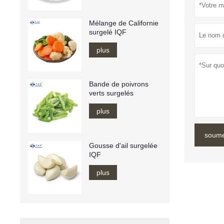
Mélange de Californie
surgelé IQF
plus
Bande de poivrons
verts surgelés
plus
soume
Gousse d'ail surgelée
IQF
plus