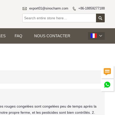

export01@sinocharm.com
+86-18859277188


LES
FAQ
NOUS CONTACTER



lles rouges congelées sont congelées peu de temps après la
notre propre ferme, et les pesticides sont bien contrôlés. 2.