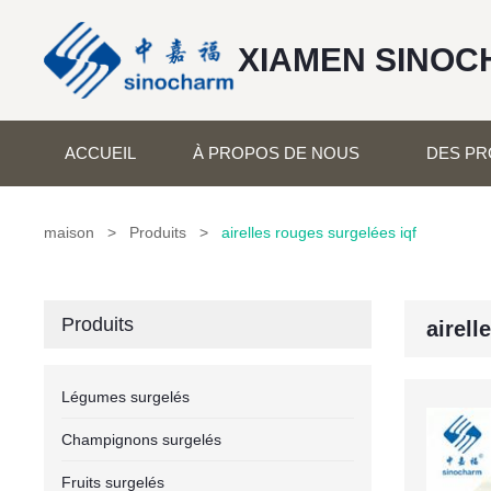
XIAMEN SINOC
ACCUEIL
À PROPOS DE NOUS
DES PR
maison
>
Produits
>
airelles rouges surgelées iqf
Produits
airell
Légumes surgelés
Champignons surgelés
Fruits surgelés