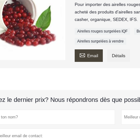
Pour importer des airelles roug
acheté des produits d'airelles s
casher, organique, SEDEX, IFS.
Airelles rouges surgelées IQF
B
Airelles surgelées à vendre

Email
Détails
z le dernier prix? Nous répondrons dès que possib