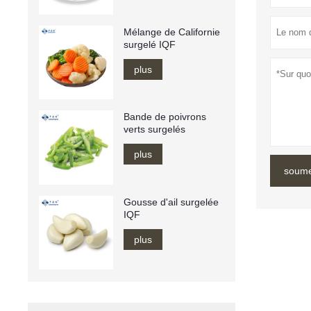
Mélange de Californie
surgelé IQF
plus
Bande de poivrons
verts surgelés
plus
soume
Gousse d'ail surgelée
IQF
plus