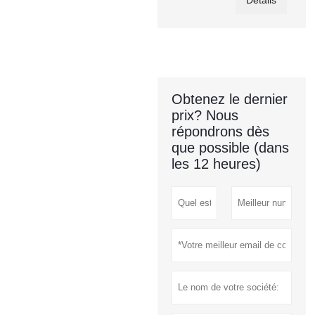
Obtenez le dernier
prix? Nous
répondrons dès
que possible (dans
les 12 heures)