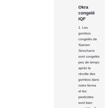
Okra
congelé
IQF
1. Les
gombos
congelés de
Xiamen
Sinocharm
sont congelés
peu de temps
après la
récolte des
gombos dans
notre ferme
et les
pesticides
sont bien