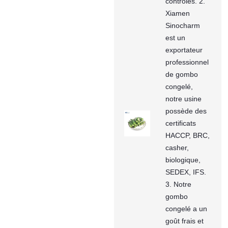
contrôlés. 2.
Xiamen
Sinocharm
est un
exportateur
professionnel
de gombo
congelé,
notre usine
possède des
certificats
HACCP, BRC,
casher,
biologique,
SEDEX, IFS.
3. Notre
gombo
congelé a un
goût frais et