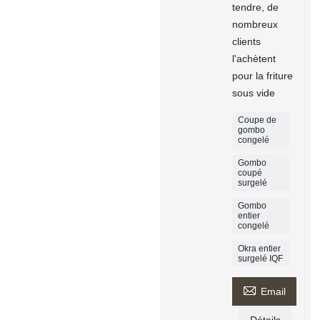
tendre, de
nombreux
clients
l'achètent
pour la friture
sous vide
Coupe de
gombo
congelé
Gombo
coupé
surgelé
Gombo
entier
congelé
Okra entier
surgelé IQF

Email
Détails