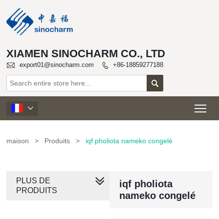
XIAMEN SINOCHARM CO., LTD

export01@sinocharm.com
+86-18859277188


Tog

maison
>
Produits
>
iqf pholiota nameko congelé
PLUS DE
iqf pholiota
PRODUITS
nameko congelé