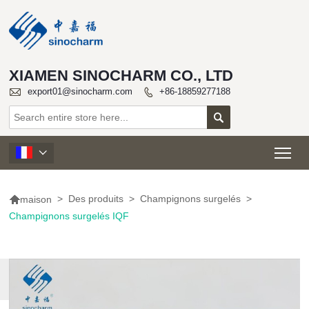
XIAMEN SINOCHARM CO., LTD

export01@sinocharm.com
+86-18859277188


Tog


>
Des produits
>
Champignons surgelés
>
maison
Champignons surgelés IQF
PLUS DE
PRODUITS