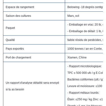
Espace de rangement
Belowing -18 degrés centigr
Saison des cultures
Mars, oct
- Emballage en vrac: 20 lb, 40 
Paquet
- Emballage de détail: 1 lb, 8 
Qualité
faible résidu de pesticides, sa
Pays exportés
1000 tonnes / an en Corée, Ru
Port de chargement
Xiamen, Chine
- Rapport microbiologique:
TPC ≤ 500 000 ufc / g E.Coli (uf
Bactéries coliformes (ufc / g):
Un rapport d'analyse détaillé sera envoyé
Levure et moisissure: ≤100 
si tu as besoin
- Rapport métaux lourds:
Étain: ≤250 mg / kg Zinc: ≤100
Plomb: ≤1 mg / kg Mercure: ≤0