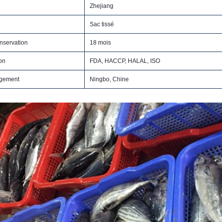
Zhejiang
Sac tissé
nservation
18 mois
ion
FDA, HACCP, HALAL, ISO
rgement
Ningbo, Chine