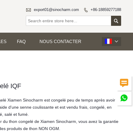

export01@sinocharm.com
+86-18859277188


LES
FAQ
NOUS CONTACTER


elé IQF

gelé Xiamen Sinocharm est congelé peu de temps après avoir
'aide d'une senne coulissante et est vendu frais, congelé, en
, salé et fumé.
er du thon congelé de Xiamen Sinocharm, vous avez la garantie
 des produits de thon NON OGM.