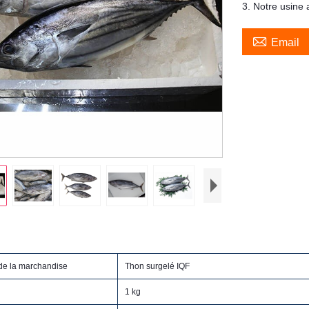
3. Notre usine

Email
 de la marchandise
Thon surgelé IQF
1 kg