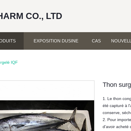
HARM CO., LTD
ODUITS
EXPOSITION DUSINE
CAS
NOUVEL
rgelé IQF
Thon surg
1. Le thon con
été capturé à l
conserve, séché
2. Pour import
d'avoir acheté