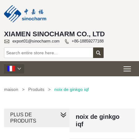
XIAMEN SINOCHARM CO., LTD

export01@sinocharm.com
+86-18859277188


Tog

maison
>
Produits
>
noix de ginkgo iqf
PLUS DE
noix de ginkgo
PRODUITS
iqf