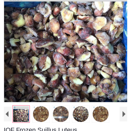
IQF Frozen Suillus Luteus