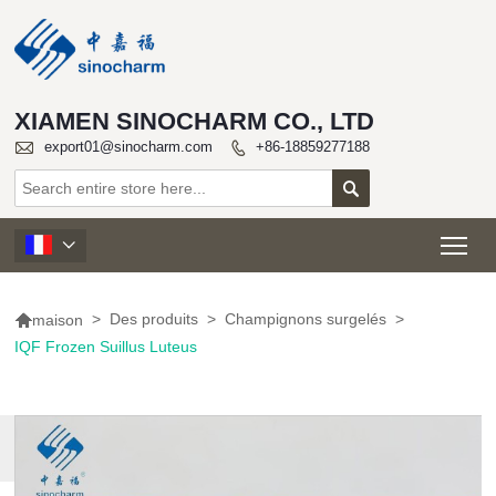
XIAMEN SINOCHARM CO., LTD

export01@sinocharm.com
+86-18859277188


Tog


>
Des produits
>
Champignons surgelés
>
maison
IQF Frozen Suillus Luteus
PLUS DE
PRODUITS