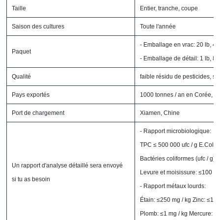
Taille
Entier, tranche, coupe
Saison des cultures
Toute l'année
- Emballage en vrac: 20 lb, 40 
Paquet
- Emballage de détail: 1 lb, 8 
Qualité
faible résidu de pesticides, sa
Pays exportés
1000 tonnes / an en Corée, Ru
Port de chargement
Xiamen, Chine
- Rapport microbiologique:
TPC ≤ 500 000 ufc / g E.Coli (uf
Bactéries coliformes (ufc / g):
Un rapport d'analyse détaillé sera envoyé
Levure et moisissure: ≤100 
si tu as besoin
- Rapport métaux lourds:
Étain: ≤250 mg / kg Zinc: ≤100
Plomb: ≤1 mg / kg Mercure: ≤0